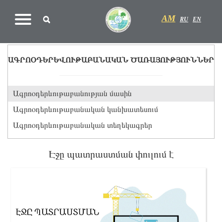
AM
RU
EN
ԱԳՐՈՕԴԵՐԵՎՈՒԹԱԲԱՆԱԿԱՆ ԾԱՌԱՅՈՒԹՅՈՒՆՆԵՐ
Ագրոօդերևութաբանության մասին
Ագրոօդերևութաբանական կանխատեսում
Ագրոօդերևութաբանական տեղեկագրեր
Էջը պատրաստման փուլում է