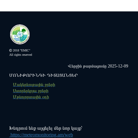
Էլեկտրոնային հարցումների
ՇՄՆ էկոպարեկային
միասնական հարթակ
ծառայության
2018 "EMIC"
All rights reserved
Վերջին թարմացումը 2025-12-09
ՄՈՆԻԹՈՐԻՆԳԻ ԴԻՏԱՑԱՆՑԵՐ
"ՍԵՎԱՆ" ազգային պարկ
Ազդարարման միասնական
Մակերևութային ջրերի
հարթակ
Ստորերկրյա ջրերի
Մթնոլորտային օդի
Խնդրում ենք այցելել մեր նոր կայք՝
https://meteomonitoring.am/web