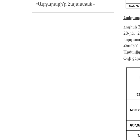
«Ազդարարի՛ր Հայաստան»
Հանրապ
Հուլիսի
28-ին,
հորդառա
Քամին՝ 
Արմավիր
Օդի ջեր