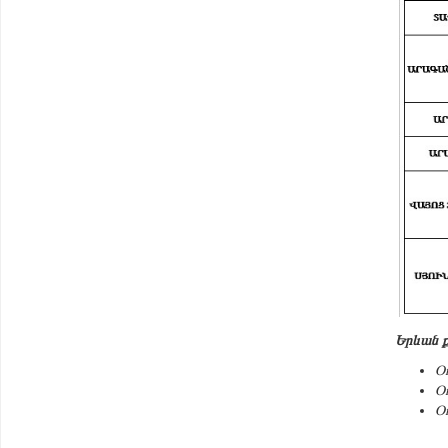
Երևան ք
Օ
Օ
Օ