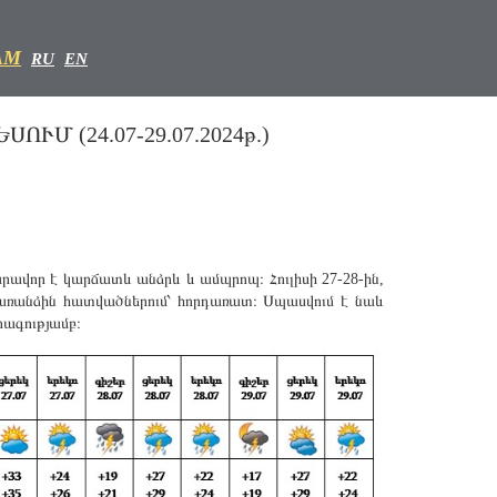
AM
RU
EN
 (24.07-29.07.2024թ.)
արավոր է կարճատև անձրև և ամպրոպ։ Հուլիսի 27-28-ին,
առանձին հատվածներում՝ հորդառատ։ Սպասվում է նաև
րագությամբ։