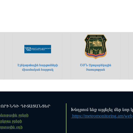
Էլեկտրոնային հարցումների
ՇՄՆ էկոպարեկային
միասնական հարթակ
ծառայության
ՈՐԻՆԳԻ ԴԻՏԱՑԱՆՑԵՐ
Խնդրում ենք այցելել մեր նոր 
ևութային ջրերի
https://meteomonitoring.am/web
րկրյա ջրերի
որտային օդի