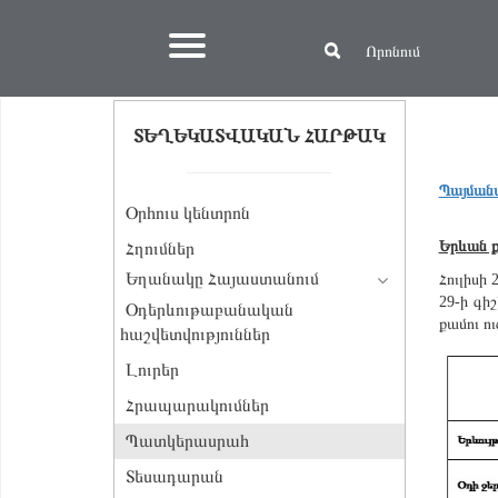
ՏԵՂԵԿԱՏՎԱԿԱՆ ՀԱՐԹԱԿ
Պայման
Օրհուս կենտրոն
Երևան ք
Հղումներ
Եղանակը Հայաստանում
Հուլիսի
29-ի գի
Օդերևութաբանական
քամու ո
հաշվետվություններ
Լուրեր
Հրապարակումներ
Պատկերասրահ
Տեսադարան