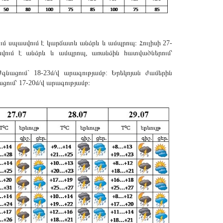
երում սպասվում է կարճատև անձրև և ամպրոպ։ Հուլիսի 27-
սվում է անձրև և ամպրոպ, առանձին հատվածներում՝
գնացում` 18-23մ/վ արագությամբ: Երեկոյան ժամերին
ում՝ 17-20մ/վ արագությամբ։