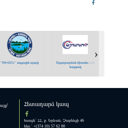
›
›
"ՍԵՎԱՆ" ազգային պարկ
Ազդարարման միասնական
հարթակ
Հետադարձ կապ
կայք՝
հասցե` ՀՀ, ք. Երևան, Չարենցի 46
հեռ.` +(374 10) 57 62 80