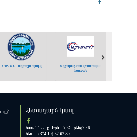
›
›
"ՍԵՎԱՆ" ազգային պարկ
Ազդարարման միասնական
հարթակ
Հետադարձ կապ
կայք՝
հասցե` ՀՀ, ք. Երևան, Չարենցի 46
հեռ.` +(374 10) 57 62 80