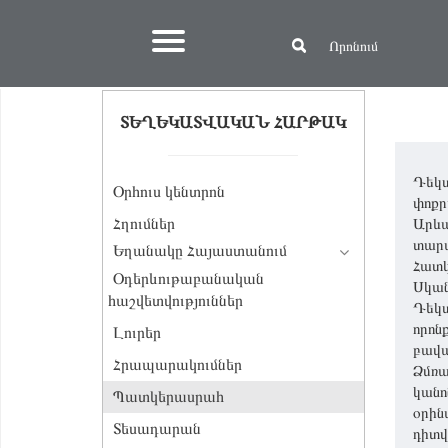
ՏԵՂԵԿԱՏՎԱԿԱՆ ՀԱՐԹԱԿ
Դեկտ
Օրհուս կենտրոն
փոքր
Հղումներ
Արևա
տարա
Եղանակը Հայաստանում
Հատկ
Օդերևութաբանական
Սկան
հաշվետվություններ
Դեկտ
որոն
Լուրեր
բավա
Հրապարակումներ
Ձմռա
կանո
Պատկերասրահ
օրին
Տեսադարան
դիտվ