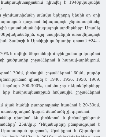
անրապետությունում դիտվել է 1948թվականին
։
դի ջերմաստիճանը ամսվա երկրորդ կեսին օր օրի
Արարատյան դաշտում նվազագույն ջերմաստիճանը
ցեցին պատմական նվազագույն արժեքները: Առավել
2008թվականներին, այդ տարիներին առավելագույն
իսկ Տավուշի և Սյունիքի ցածրադիր գոտում +24…
0% և ավելի: Տեղումների միջին քանակը կազմում
տի ցածրադիր շրջաններում և հարավ-արևելքում,
ում` 30մմ, լեռնային շրջաններում` 60մմ, բարձր
տությունում դիտվել է 1946, 1956, 1958, 1969,
ն նորմայի 200-300%, ամենաչոր դեկտեմբերները
ն, երբ հանրապետության հովտային շրջաններում
մ ձյան ծածկի բարձրությունը հասնում է 20-30սմ,
տասնօրյակում կայուն ձնածածկ չի գոյանում:
ններ դիտվում են լեռներում և լեռնանցքներում:
ումները` 25մ/վրկ: Դեկտեմբերը բնութագրվում է
րարատյան դաշտում, Սյունիքում և Շիրակում: