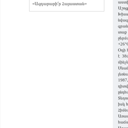
աստի
«Ազդարարի՛ր Հայաստան»
Աշոց
Խիստ
նվազ
գրան
տաք 
ջերմ
+26°
Օդի 
է 38
մինչև
Սևան
լեռն
1987
դիտվ
ընդհ
Տեղո
իսկ 
Հիմն
Առավ
հաճա