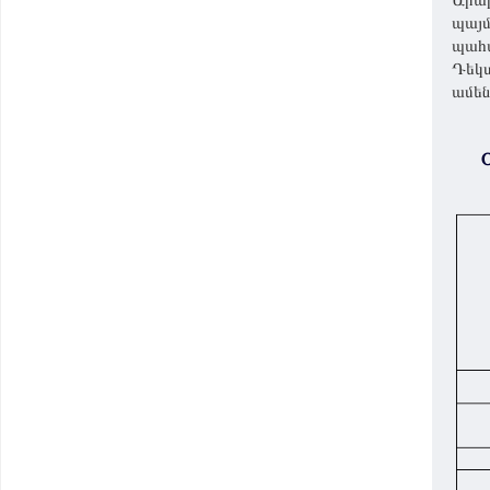
Արար
պայմ
պահպ
Դեկտ
ամեն