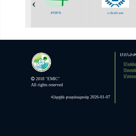
‹
‹
ԲԾԻԳ
e-draft.am
ՄՈՆԻԹ
Մակեր
Ստորե
Մթնոլ
2018 "EMIC"
All rights reserved
Վերջին թարմացումը 2026-01-07