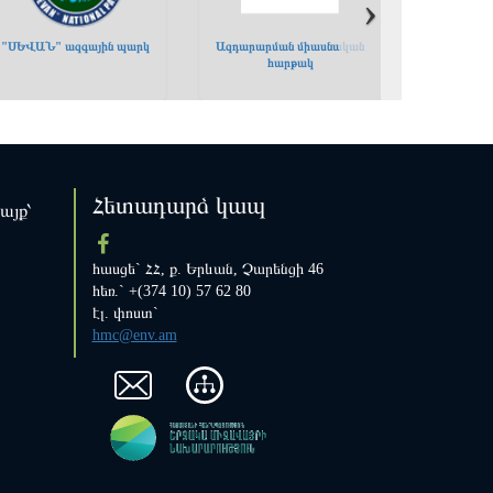
›
›
"ՍԵՎԱՆ" ազգային պարկ
Ազդարարման միասնական
հարթակ
Հետադարձ կապ
կայք՝
հասցե` ՀՀ, ք. Երևան, Չարենցի 46
հեռ.` +(374 10) 57 62 80
էլ. փոստ`
hmc@env.am