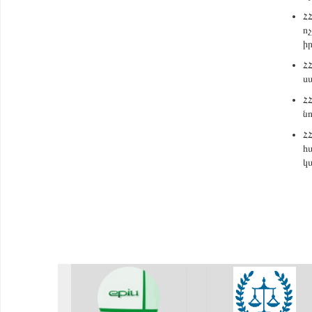
Հ
ո
ի
Հ
ս
Հ
ն
Հ
հ
կ