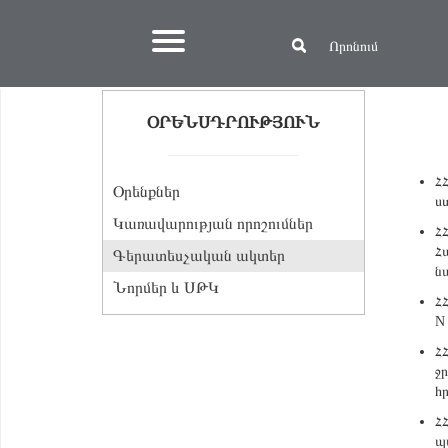
ՕՐԵՆՍԴՐՈՒԹՅՈՒՆ
Հ
Օրենքներ
ս
Կառավարության որոշումներ
Հ
Հ
Գերատեսչական ակտեր
ն
Նորմեր և ՍԹԿ
Հ
N
Հ
ջ
հ
Հ
պ