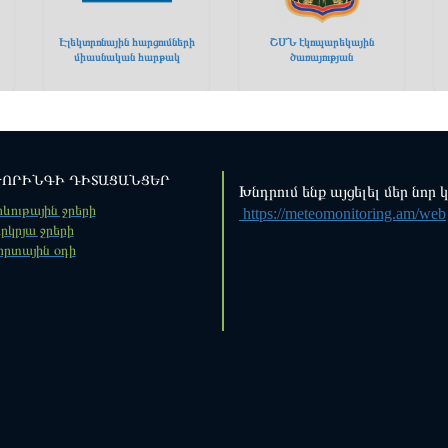
Էլեկտրոնային հարցումների
ՇՄՆ էկոպարեկային
միասնական հարթակ
ծառայության
ՈՐԻՆԳԻ ԴԻՏԱՑԱՆՑԵՐ
Խնդրում ենք այցելել մեր նոր 
ևութային ջրերի
https://meteomonitoring.am/web
րկրյա ջրերի
որտային օդի