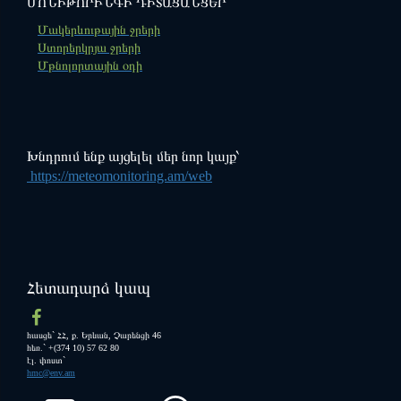
ՄՈՆԻԹՈՐԻՆԳԻ ԴԻՏԱՑԱՆՑԵՐ
"ՍԵՎԱՆ" ազգային պարկ
Ազդարարման միասնական
Մակերևութային ջրերի
հարթակ
Ստորերկրյա ջրերի
Մթնոլորտային օդի
Խնդրում ենք այցելել մեր նոր կայք՝
https://meteomonitoring.am/web
Հետադարձ կապ
հասցե` ՀՀ, ք. Երևան, Չարենցի 46
հեռ.` +(374 10) 57 62 80
էլ. փոստ`
hmc@env.am