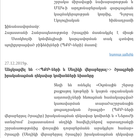
շրջակա միջավայրի նախարարության և
ՄԱԿ-ի արդյունաբերական զարգացման
կազմակերպության կողմից, Գլոբալ
էկոլոգիական հիմնադրամի
ֆինանսավորմամբ:
Հայաստանի Հանրապետությունը ծրագրին մասնակցել է միայն
Ստոկհոլմի կոնվենցիայի կարգավորման տակ գտնվող
պոլիքլորացված բիֆենիլների (ՊՔԲ-ների) մասով։
կարդալ ավելին
27.12.2019թ.
Անցկացվել են <<ՊՔԲ-ների և Սնդիկի վերաբերյալ>> ծրագրերի
իրականացման ղեկավար կոմիտեների նիստերը
Տեղի են ունեցել «Օզոնային շերտը
քայքայող նյութերի և կայուն օրգանական
աղտոտիչների հեռացման համակարգված
կառավարման տարածաշրջանային
ցուցադրական ծրագրի» (ՊՔԲ-ների
վերաբերյալ ծրագիր) իրականացման ղեկավար կոմիտեի և «Ներուժի
ստեղծում՝ Հայաստանում սնդիկի հավելիչներով արտադրանքի
շրջանառությունից փուլային դուրսբերմանն աջակցելու համար»
ծրագրի (Սնդիկի վերաբերյալ ծրագիր) իրականացման ղեկավար