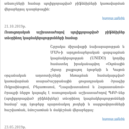
տեսուչների համար պոլիքլորացված բիֆենիլների կառավարման
վերաբերյալ դասընթացին։
կարդալ ավելին
21.10.2019թ.
Ուսուցողական աշխատաժողով պոլիքլորացված բիֆենիլներ
տնօրինող կազմակերպությունների համար
Շրջակա միջավայրի նախարարության և
ՄԱԿ-ի արդյունաբերական զարգացման
կազմակերպության (UNIDO) կողմից
համատեղ իրականացվող «Օզոնային
շերտը քայքայող նյութերի և Կայուն
օրգանական աղտոտիչների հեռացման համակարգված
կառավարման տարածաշրջանային ցուցադրական ծրագիր
Ուկրաինայում, Բելառուսում, Ղազախստանում և Հայաստանում»
ծրագրի ներքո կայացել է ուսուցողական աշխատաժողով ՊՔԲ-ներ
(պոլիքլորացված բիֆենիլներ) տնօրինող կազմակերպությունների
համար՝ այդ նյութերը պարունակող յուղերի և սարքավորումների
հաշվառման, նմուշառման և մակնշման վերաբերյալ։
կարդալ ավելին
23.05.2019թ.