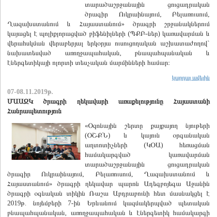
տարածաշրջանային ցուցադրական
ծրագիր Ուկրաինայում, Բելառուսում,
Ղազախստանում և Հայաստանում» ծրագրի շրջանակներում
կայացել է պոլիքլորացված բիֆենիլների (ՊՔԲ-ներ) կառավարման և
վերահսկման վերաբերյալ երկօրյա ուսուցողական աշխատաժողով`
նախատեսված առողջապահական, բնապահպանական և
էներգետիկայի ոլորտի տեսչական մարմինների համար։
կարդալ ավելին
07-08.11.2019թ.
ՄԱԱԶԿ ծրագրի ղեկավարի առաքելությունը Հայաստանի
Հանրապետություն
«Օզոնային շերտը քայքայող նյութերի
(ՕՇՔՆ) և կայուն օրգանական
աղտոտիչների (ԿՕԱ) հեռացման
համակարգված կառավարման
տարածաշրջանային ցուցադրական
ծրագիր Ուկրաինայում, Բելառուսում, Ղազախստանում և
Հայաստանում» ծրագրի ղեկավար պարոն Ադեգբոյեգա Աջանին
ծրագրի օգնական տիկին Ռաշա Աբդրաբունի հետ մասնակցել է
2019թ. նոյեմբերի 7-ին Երևանում կազմակերպված պետական
բնապահպանական, առողջապահական և էներգետիկ համակարգի