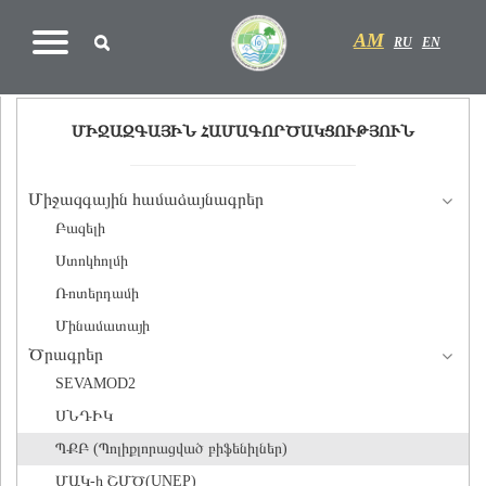
AM
RU
EN
ՄԻՋԱԶԳԱՅԻՆ ՀԱՄԱԳՈՐԾԱԿՑՈՒԹՅՈՒՆ
Միջազգային համաձայնագրեր
Բազելի
Ստոկհոլմի
Ռոտերդամի
Մինամատայի
Ծրագրեր
SEVAMOD2
ՍՆԴԻԿ
ՊՔԲ (Պոլիքլորացված բիֆենիլներ)
ՄԱԿ-ի ՇՄԾ(UNEP)