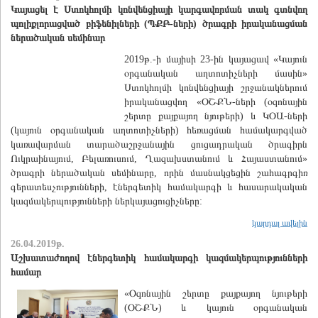
Կայացել է Ստոկհոլմի կոնվենցիայի կարգավորման տակ գտնվող
պոլիքլորացված բիֆենիլների (ՊՔԲ-ների) ծրագրի իրականացման
ներածական սեմինար
2019թ.-ի մայիսի 23-ին կայացավ «Կայուն
օրգանական աղտոտիչների մասին»
Ստոկհոլմի կոնվենցիայի շրջանակներում
իրականացվող «ՕՇՔՆ-ների (օզոնային
շերտը քայքայող նյութերի) և ԿՕԱ-ների
(կայուն օրգանական աղտոտիչների) հեռացման համակարգված
կառավարման տարածաշրջանային ցուցադրական ծրագիրն
Ուկրաինայում, Բելառուսում, Ղազախստանում և Հայաստանում»
ծրագրի ներածական սեմինարը, որին մասնակցեցին շահագրգիռ
գերատեսչությունների, էներգետիկ համակարգի և հասարակական
կազմակերպությունների ներկայացուցիչները:
կարդալ ավելին
26.04.2019թ.
Աշխատաժողով էներգետիկ համակարգի կազմակերպությունների
համար
«Օզոնային շերտը քայքայող նյութերի
(ՕՇՔՆ) և կայուն օրգանական