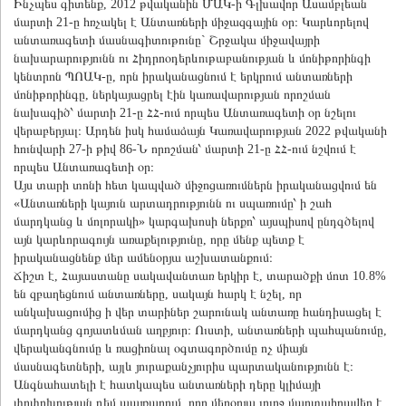
Ինչպես գիտենք, 2012 թվականին ՄԱԿ-ի Գլխավոր Ասամբլեան
մարտի 21-ը հռչակել է Անտառների միջազգային օր։ Կարևորելով
անտառագետի մասնագիտութունը` Շրջակա միջավայրի
նախարարությունն ու Հիդրոօդերևութաբանության և մոնիթորինգի
կենտրոն ՊՈԱԿ-ը, որն իրականացնում է երկրում անտառների
մոնիթորինգը, ներկայացրել էին կառավարության որոշման
նախագիծ՝ մարտի 21-ը ՀՀ-ում որպես Անտառագետի օր նշելու
վերաբերյալ։ Արդեն իսկ համաձայն Կառավարության 2022 թվականի
հունվարի 27-ի թիվ 86-Ն որոշման՝ մարտի 21-ը ՀՀ-ում նշվում է
որպես Անտառագետի օր։
Այս տարի տոնի հետ կապված միջոցառումներն իրականացվում են
«Անտառների կայուն արտադրությունն ու սպառումը՝ ի շահ
մարդկանց և մոլորակի» կարգախոսի ներքո՝ այսպիսով ընդգծելով
այն կարևորագույն առաքելությունը, որը մենք պետք է
իրականացնենք մեր ամենօրյա աշխատանքում։
Ճիշտ է, Հայաստանը սակավանտառ երկիր է, տարածքի մոտ 10.8%
են զբաղեցնում անտառները, սակայն հարկ է նշել, որ
անկախացումից ի վեր տարիներ շարունակ անտառը հանդիսացել է
մարդկանց գոյատևման աղբյուր։ Ուստի, անտառների պահպանումը,
վերականգնումը և ռացիոնալ օգտագործումը ոչ միայն
մասնագետների, այլև յուրաքանչյուրիս պարտականությունն է։
Անգնահատելի է հատկապես անտառների դերը կլիմայի
փոփոխության դեմ պայքարում, որը մերօրյա լուրջ մարտահրավեր է