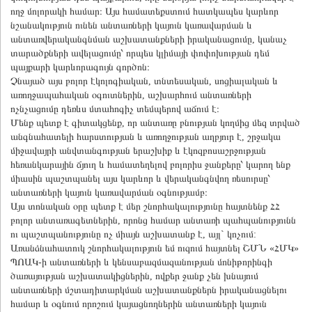
ողջ մոլորակի համար։ Այս համատեքստում հատկապես կարևոր
նշանակություն ունեն անտառների կայուն կառավարման և
անտառվերականգնման աշխատանքների իրականացումը, կանաչ
տարածքների ավելացումը՝ որպես կլիմայի փոփոխության դեմ
պայքարի կարևորագույն գործոն։
Չնայած այս բոլոր էկոլոգիական, տնտեսական, սոցիալական և
առողջապահական օգուտներին, աշխարհում անտառների
ոչնչացումը դեռևս մտահոգիչ տեմպերով աճում է։
Մենք պետք է գիտակցենք, որ անտառը բնության կողմից մեզ տրված
անգնահատելի հարստության և առողջության աղբյուր է, շրջակա
միջավայրի անվտանգության երաշխիք և էկոզբոսաշրջության
հեռանկարային ճյուղ և համատեղելով բոլորիս ջանքերը՝ կարող ենք
միասին պաշտպանել այս կարևոր և վերականգնվող ռեսուրսը՝
անտառների կայուն կառավարման օգնությամբ։
Այս տոնական օրը պետք է մեր շնորհակալությունը հայտնենք ՀՀ
բոլոր անտառագետներին, որոնց համար անտառի պահպանությունն
ու պաշտպանությունը ոչ միայն աշխատանք է, այլ` կոչում:
Առանձնահատուկ շնորհակալություն եմ ուզում հայտնել ՇՄՆ «ՀՄԿ»
ՊՈԱԿ-ի անտառների և կենսաբազմազանության մոնիթորինգի
ծառայության աշխատակիցներին, ովքեր ջանք չեն խնայում
անտառների մշտադիտարկման աշխատանքներն իրականացնելու
համար և օգնում որոշում կայացնողներին անտառների կայուն