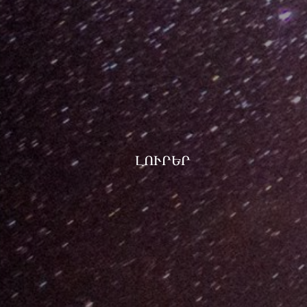
ԼՈՒՐԵՐ