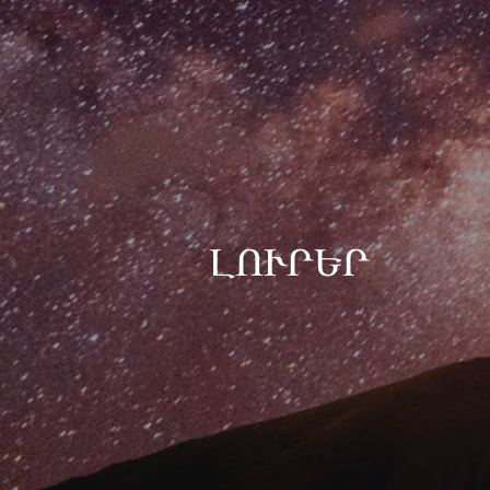
ԼՈՒՐԵՐ