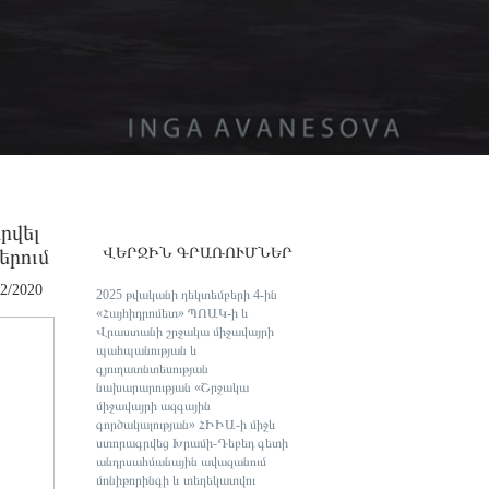
րվել
երում
ՎԵՐՋԻՆ ԳՐԱՌՈՒՄՆԵՐ
12/2020
2025 թվականի դեկտեմբերի 4-ին
«Հայհիդրոմետ» ՊՈԱԿ-ի և
Վրաստանի շրջակա միջավայրի
պահպանության և
գյուղատնտեսության
նախարարության «Շրջակա
միջավայրի ազգային
գործակալության» ՀԻԻԱ-ի միջև
ստորագրվեց Խրամի-Դեբեդ գետի
անդրսահմանային ավազանում
մոնիթորինգի և տեղեկատվու