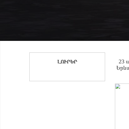
23 
ԼՈՒՐԵՐ
Երևա